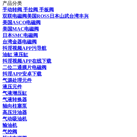
产品分类
手动转阀 手拉阀 手板阀
双联电磁阀美国ROSS日本山武台湾丰兴
美国ASCO电磁阀
美国MAC电磁阀
日本SMC电磁阀
台湾金器电磁阀
抖淫视频APP污导航
油缸 液压缸
抖淫视频APP在线下载
二位二通膜片电磁阀
抖淫APP安卓下载
气源处理元件
液压元件
气液增压缸
气液转换器
轴向柱塞泵
高压注油器
气动吸油机
输油机
气控阀