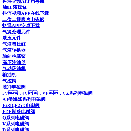
抖淫视频APP污导航
油缸 液压缸
抖淫视频APP在线下载
二位二通膜片电磁阀
抖淫APP安卓下载
气源处理元件
液压元件
气液增压缸
气液转换器
轴向柱塞泵
高压注油器
气动吸油机
输油机
气控阀
脉冲电磁阀
3V，4V，VF，VZ系列电磁阀
A3类海隆系列电磁阀
F23D,F25D电磁阀
FDF制冷电磁阀
Q系列电磁阀
K系列电磁阀
D系列电磁阀