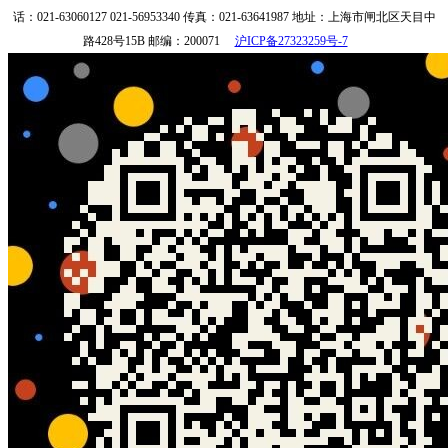
话：021-63060127 021-56953340
传真：021-63641987
地址：上海市闸北区天目中
路428号15B
邮编：200071
沪ICP备27323259号-7