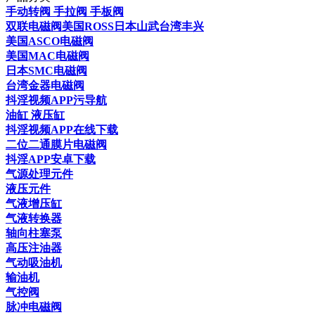
手动转阀 手拉阀 手板阀
双联电磁阀美国ROSS日本山武台湾丰兴
美国ASCO电磁阀
美国MAC电磁阀
日本SMC电磁阀
台湾金器电磁阀
抖淫视频APP污导航
油缸 液压缸
抖淫视频APP在线下载
二位二通膜片电磁阀
抖淫APP安卓下载
气源处理元件
液压元件
气液增压缸
气液转换器
轴向柱塞泵
高压注油器
气动吸油机
输油机
气控阀
脉冲电磁阀