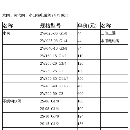
水阀，蒸汽阀，小口径电磁阀 (可打8折）
名称
规格型号
单价(元)
名称
水阀
2W-025-06
G1/8
44
二位二通
2W-025-08
G1/4
44
水用电磁阀
2W-040-10
G3/8
84
2W160-15
G1/2
110
2W200-20
G3/4
120
2W250-25
G1
180
2W350-35
G11/4
350
2W400-40
G11/2
400
2W500-50
G2
600
不绣钢水阀
2S-06
G1/8
100
2S-08
G1/4
100
2S-10
G3/8
124
2S-15
G1/2
156