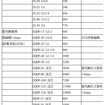
2S-20
G3/4
168
2S-25
G1
246
2S-32
G11/4
446
2S-40
G11/2
490
2S-50
G2
778
蒸汽阀液用
ZQDF-15
G1/2
660
电磁阀1.6mpa
ZQDF-20
G3/4
660
小口径电磁阀
(防暴另加220元）
ZQDF-25
G1
660
ZQDF-32
G1 1/4
900
ZQDF-40
G1 1/2
1000
ZQDF-50
G2
1200
ZQDF-65
法兰
3600
蒸汽阀ZCZ系列
ZQDF-80
法兰
4400
1.6mpa
ZQDF-100
法兰
7200
ZQDF-125
法兰
11000
蒸汽阀ZCZ系列
ZQDF-150
法兰
15600
1.6mpa
ZBSF-15
法兰
900
ZBSF-20
法兰
1000