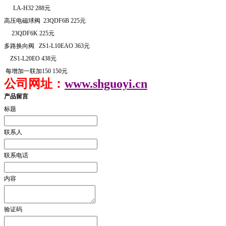
LA-H32 288
元
高压电磁球阀
23QDF6B 225
元
23QDF6K 225
元
多路换向阀
ZS1-L10EAO 363
元
ZS1-L20EO 438
元
每增加一联加
150 150
元
公司网址：
www.shguoyi.cn
产品留言
标题
联系人
联系电话
内容
验证码